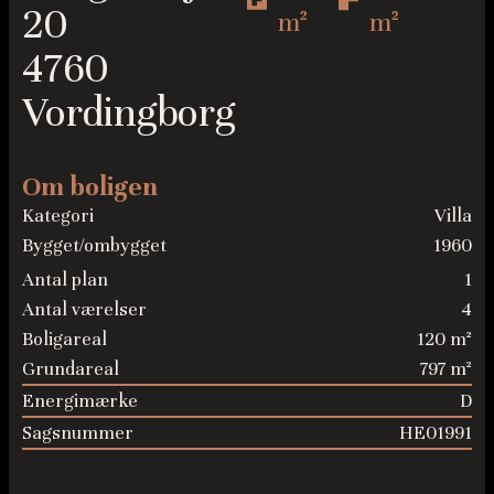
20
m²
m²
4760
Vordingborg
Om boligen
Kategori
Villa
Bygget/ombygget
1960
Antal plan
1
Antal værelser
4
Boligareal
120 m²
Grundareal
797 m²
Energimærke
D
Sagsnummer
HE01991