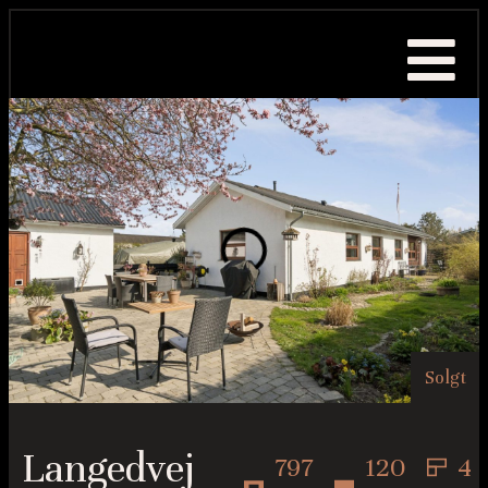
Solgt
Langedvej
797
120
4