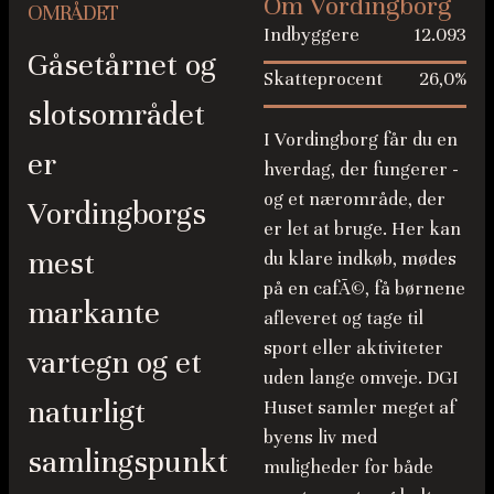
Om Vordingborg
vaskerum, gæstetoilet, direkte adgang til garagen
OMRÅDET
Indbyggere
12.093
samt tre yderst anvendelige disponible rum. Uanset
Gåsetårnet og
om drømmen er en teenageafdeling, et kreativt
Skatteprocent
26,0%
atelier eller en hjemmebiograf, er rammerne sat.
slotsområdet
Kvadratmeterne har endda potentiale for at blive
I Vordingborg får du en
er
godkendt til beboelse.
hverdag, der fungerer -
og et nærområde, der
Samtidig taler fornuften sit tydelige sprog: Med et
Vordingborgs
er let at bruge. Her kan
nyere tag, efterisoleret loft og en topmoderne,
mest
du klare indkøb, mødes
intelligent kombination af solceller og luft-til-vand-
på en cafÃ©, få børnene
varmepumpe, får man et hjem, der også tager
markante
afleveret og tage til
økonomisk hensyn til fremtiden.
sport eller aktiviteter
vartegn og et
En have med hemmeligheder og eventyr
uden lange omveje. DGI
Udenfor gør det kuperede terræn grunden til alt
naturligt
Huset samler meget af
andet end gennemsnitlig. Haven er organisk opdelt i
byens liv med
samlingspunkt
forskellige sektioner, frodige kroge og vilde
muligheder for både
gemmesteder. Det er en vaskeægte eventyrskov for