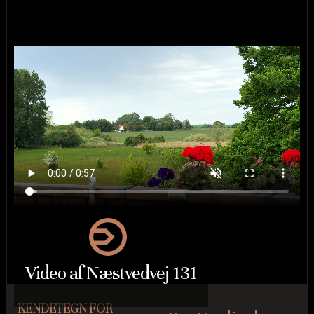
blotlagt. Facaden er muret i røde sten.
Stueplanet er tegnet med ét formål: At invitere
dagslyset og udsigten ind i hjertekulen. Hjemmets
centrum er det åbne rumforløb, hvor det stilrene
køkken flyder ubesværet sammen med alrummet og
stuen. De store vinduespartier fungerer som levende
malerier, og midt mellem simremad og sofahygge
leger lyset konstant med rummet. Bemærk også den
lette niveauforskydning, der yderligere understreger
den fine æstetik. Fra stuen er der direkte udgang til
terrassen, der udgør den ultimative ramme om lyse
sommeraftener.
Etagen rummer desuden to fredelige værelser, et
Video af Næstvedvej 131
velindrettet badeværelse og en rummelig entré. Men
underetagen gemmer på endnu mere. Her findes
KENDETEGN FOR