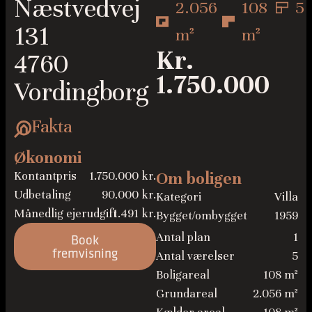
Næstvedvej
2.056
108
5
131
m²
m²
Kr.
4760
1.750.000
Vordingborg
Fakta
Økonomi
Kontantpris
1.750.000 kr.
Om boligen
Udbetaling
90.000 kr.
Kategori
Villa
Månedlig ejerudgift
1.491 kr.
Bygget/ombygget
1959
Antal plan
1
Book
fremvisning
Antal værelser
5
Boligareal
108 m²
Grundareal
2.056 m²