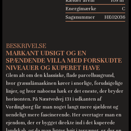
Kælder areal
108 m²
Energimærke
C
Sagsnummer
HE02036
BESKRIVELSE
MARKANT UDSIGT OG EN
SPÆNDENDE VILLA MED FORSKUDTE
NIVEAUER OG KUPERET HAVE
Glem alt om den klassiske, flade parcelhusgrund,
hvor græsslåmaskinen kører i snorlige, forudsigelige
linjer, og hvor naboens hæk er det eneste, der bryder
horisonten. På Næstvedvej 131 i udkanten af
Vordingborg får man noget langt mere sjældent og
uendeligt mere fascinerende. Her overtager man en
ejendom, der er bygget direkte ind i det kuperede
landskab, og da man ligger højt i terrænet, er der en