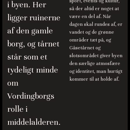
sport, events og kultur,
i byen. Her
familiens yngste og en fuldstændig ustressende oase
så der altid er noget at
for de voksne, hvor trækronernes susen og
ligger ruinerne
være en del af. Når
fuglesangen er den permanente
dagen skal rundes af, er
af den gamle
underlægningsmusik.
vandet og de grønne
områder tæt på, og
borg, og tårnet
Gåsetårnet og
står som et
slotsområdet giver byen
den særlige atmosfære
tydeligt minde
og identitet, man hurtigt
kommer til at holde af.
om
Vordingborgs
rolle i
middelalderen.