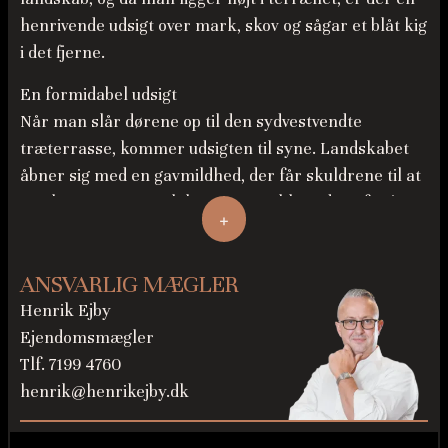
henrivende udsigt over mark, skov og sågar et blåt kig
i det fjerne.
En formidabel udsigt
Når man slår dørene op til den sydvestvendte
træterrasse, kommer udsigten til syne. Landskabet
åbner sig med en gavmildhed, der får skuldrene til at
sænke sig. Langt væk kan man på klare dage få øje på
+
både fragtskibenes lysende laterner i aftenmørket,
og når lystsejlere er på vej ind i Storstrømmen, kan
ANSVARLIG MÆGLER
man se toppen af deres hvide sejl.
Henrik Ejby
Meget tættere på breder et moseområde sig med
Ejendomsmægler
både sø og englignende bevoksning. Det er her,
Tlf. 7199 4760
rørhøgen jager og yngler, men også mange andre
henrik@henrikejby.dk
fuglearter kan man finde på himlen og i det lydtæppe,
som frem for alt afslører dyrenes gemmesteder som